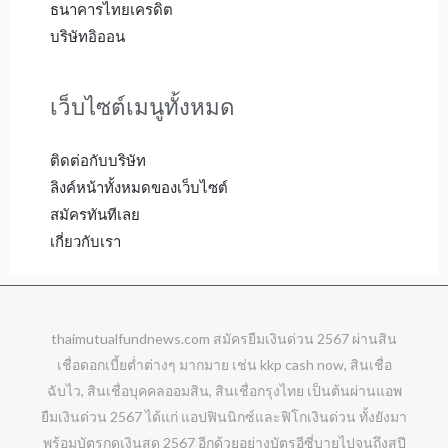
ธนาคารไทยเครดิต
บริษัทอิออน
เว็บไซต์เมนูทั้งหมด
ติดต่อกับบริษัท
ลิงค์หน้าทั้งหมดของเว็บไซต์
สมัครทันทีเลย
เกี่ยวกับเรา
thaimutualfundnews.com
สมัครยืมเงินด่วน 2567 ผ่านสิน
เชื่อดอกเบี้ยต่ำต่างๆ มากมาย เช่น kkp cash now, สินเชื่อ
ฉับไว, สินเชื่อบุคคลออมสิน, สินเชื่อกรุงไทย เป็นต้นผ่านแอพ
ยืมเงินด่วน 2567 ได้แก่ แอปฟินนิกซ์และฟิโกเงินด่วน ทั้งยังมา
พร้อมบัตรกดเงินสด 2567 อีกด้วยอย่างบัตรอีซี่บายไปจนถึงสปี