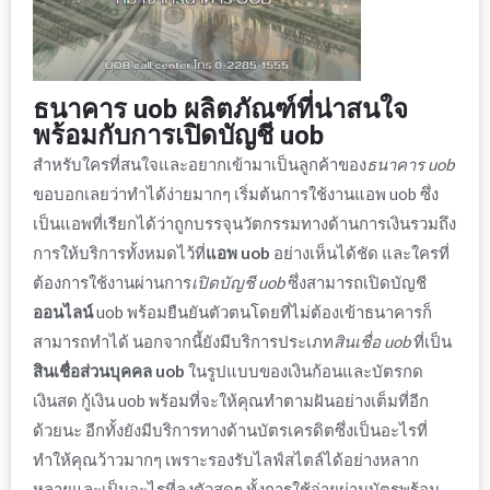
ธนาคาร uob
ผลิตภัณฑ์ที่น่าสนใจ
พร้อมกับการ
เปิดบัญชี uob
สำหรับใครที่สนใจและอยากเข้ามาเป็นลูกค้าของ
ธนาคาร uob
ขอบอกเลยว่าทำได้ง่ายมากๆ เริ่มต้นการใช้งาน
แอพ uob
ซึ่ง
เป็นแอพที่เรียกได้ว่าถูกบรรจุนวัตกรรมทางด้านการเงินรวมถึง
การให้
บริการ
ทั้งหมดไว้ที่
แอพ uob
อย่างเห็นได้ชัด และใครที่
ต้องการใช้งานผ่านการ
เปิดบัญชี uob
ซึ่งสามารถ
เปิดบัญชี
ออนไลน์
uob
พร้อมยืนยันตัวตนโดยที่ไม่ต้องเข้าธนาคารก็
สามารถทำได้ นอกจากนี้ยังมี
บริการ
ประเภท
สินเชื่อ uob
ที่เป็น
สินเชื่อส่วนบุคคล uob
ในรูปแบบของเงินก้อนและบัตรกด
เงินสด
กู้เงิน uob
พร้อมที่จะให้คุณทำตามฝันอย่างเต็มที่อีก
ด้วยนะ อีกทั้งยังมี
บริการ
ทางด้านบัตรเครดิตซึ่งเป็นอะไรที่
ทำให้คุณว้าวมากๆ เพราะรองรับไลฟ์สไตล์ได้อย่างหลาก
หลายและเป็นอะไรที่ลงตัวสุดๆ ทั้งการใช้จ่ายผ่านบัตรพร้อม