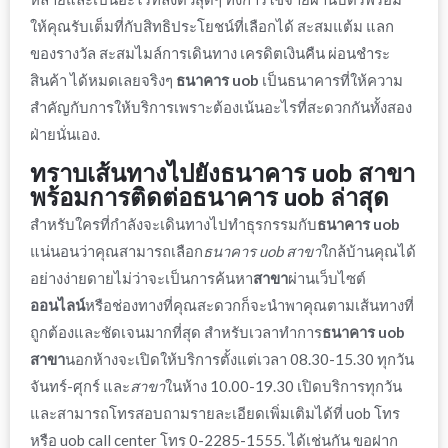
ให้คุณรับเต็มที่กับสิทธิประโยชน์ที่เลือกได้ สะสมแต้ม แลก
ของรางวัล สะสมไมล์การเดินทาง เครดิตเงินคืน ผ่อนชำระ
สินค้า ได้หมดเลยจริงๆ
ธนาคาร uob
เป็นธนาคารที่ให้ความ
สำคัญกับการให้
บริการ
เพราะต้องเน้นอะไรที่สะดวกกันทั้งสอง
ฝ่ายนั่นเอง.
ทราบเส้นทางไปยัง
ธนาคาร uob สาขา
พร้อมการติดต่อ
ธนาคาร uob
ล่าสุด
สำหรับใครที่กำลังจะเดินทางไปทำธุรกรรมกับ
ธนาคาร uob
แน่นอนว่าคุณสามารถเลือก
ธนาคาร uob
สาขา
ใกล้บ้านคุณได้
อย่างง่ายดายไม่ว่าจะเป็นการค้นหา
สาขา
ผ่านเว็บไซต์
ออนไลน์
หรือช่องทางที่คุณสะดวกก็จะนำพาคุณตามเส้นทางที่
ถูกต้องและชัดเจนมากที่สุด สำหรับเวลาทำการ
ธนาคาร uob
สาขา
นอกห้างจะเปิดให้
บริการ
ตั้งแต่เวลา 08.30-15.30 ทุกวัน
จันทร์-ศุกร์ และ
สาขา
ในห้าง 10.00-19.30 เปิด
บริการ
ทุกวัน
และสามารถโทรสอบถามรายละเอียดเพิ่มเติมได้ที่
uob โทร
หรือ
uob call center โทร
0-2285-1555. ได้เช่นกัน ขอฝาก