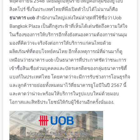
พฤศจิกายน 2548 โดยมีผู้ถือหุ้นรายใหญ่คือกลุ่มของยูโอบี
สิงคโปร์ ซึ่งในประเทศไทยที่พึ่งเปิดตัวไปได้ไม่นานก็คือ
ธนาคาร uob
สำนักงานใหญ่
แห่งใหม่ล่าสุดที่ใช้ชื่อว่า Uob
Bangkok Plaza เป็นตึกสูงระฟ้าที่เห็นได้เด่นชัดถึงความใส่ใจ
ในเรื่องของการให้
บริการ
อีกทั้งยังสนองความต้องการผ่านมุม
มองที่คิดว่าจะจริงจังต่อการให้
บริการ
แก่คนไทยด้วย
ผลิตภัณฑ์ที่ตอบโจทย์คนไทย อีกทั้งเหตุการณ์ที่ผ่านมาก็ดู
เหมือนว่า
ธนาคาร uob
เป็นธนาคารที่ประกาศชัดว่าชนะการ
เข้าซื้อสินเชื่อส่วนบุคคลและบัตรเครดิตของกลุ่มธนาคารซิตี้
แบงก์ในประเทศไทย โดยคาดว่าจะมีการรับช่วงการโอนธุรกิจ
และลูกค้ารายย่อยทั้งหมดมาไว้ที่
ธนาคารยูโอบี
ในปี 2567 นี้
และคาดว่าน่าจะพร้อมให้
บริการ
ในรูปแบบใหม่ด้วยมอบ
โอกาสและสิทธิประโยชน์ให้กับผู้ใช้งานอีกครั้งนั่นเอง.