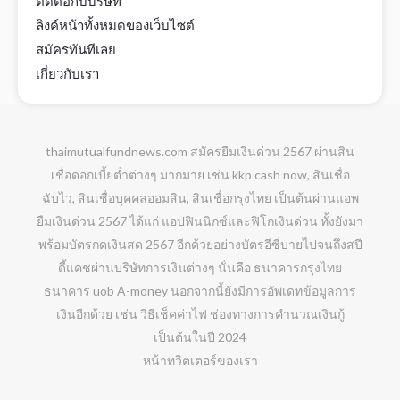
ติดต่อกับบริษัท
ลิงค์หน้าทั้งหมดของเว็บไซต์
สมัครทันทีเลย
เกี่ยวกับเรา
thaimutualfundnews.com
สมัครยืมเงินด่วน 2567 ผ่านสิน
เชื่อดอกเบี้ยต่ำต่างๆ มากมาย เช่น kkp cash now, สินเชื่อ
ฉับไว, สินเชื่อบุคคลออมสิน, สินเชื่อกรุงไทย เป็นต้นผ่านแอพ
ยืมเงินด่วน 2567 ได้แก่ แอปฟินนิกซ์และฟิโกเงินด่วน ทั้งยังมา
พร้อมบัตรกดเงินสด 2567 อีกด้วยอย่างบัตรอีซี่บายไปจนถึงสปี
ดี้แคชผ่านบริษัทการเงินต่างๆ นั่นคือ ธนาคารกรุงไทย
ธนาคาร uob A-money นอกจากนี้ยังมีการอัพเดทข้อมูลการ
เงินอีกด้วย เช่น วิธีเช็คค่าไฟ ช่องทางการคำนวณเงินกู้
เป็นต้นในปี 2024
หน้าทวิตเตอร์ของเรา